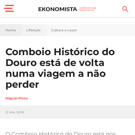
Finanças Pessoais
Home
Lifestyle
Cultura e Lazer
Motores
Comboio Histórico do
Carreira
Douro está de volta
Casa
numa viagem a não
perder
Lifestyle
Sociedade
Miguel Pinto
Tecnologia
12 Mai, 2026
Negócios
O Comboio Histórico do Douro está nos