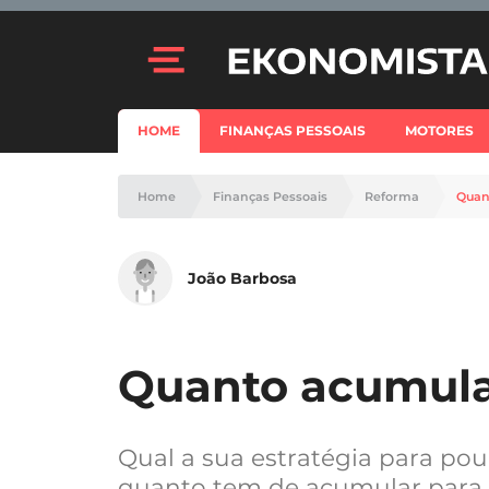
HOME
FINANÇAS PESSOAIS
MOTORES
Home
Finanças Pessoais
Reforma
Quan
João Barbosa
Quanto acumula
Qual a sua estratégia para po
quanto tem de acumular para a