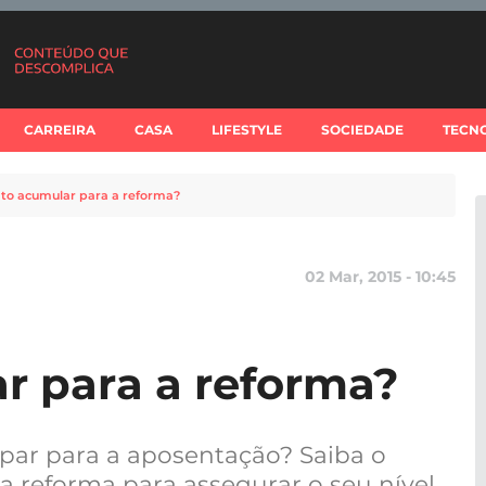
CARREIRA
CASA
LIFESTYLE
SOCIEDADE
TECN
to acumular para a reforma?
02 Mar, 2015 - 10:45
r para a reforma?
upar para a aposentação? Saiba o
 reforma para assegurar o seu nível