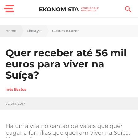
Finanças Pessoais
Home
Lifestyle
Cultura e Lazer
Motores
Quer receber até 56 mil
Carreira
euros para viver na
Casa
Suíça?
Lifestyle
Inês Bastos
Sociedade
02 Dez, 2017
Tecnologia
Há uma vila no cantão de Valais que quer
Negócios
pagar a famílias que queiram viver na Suíça.