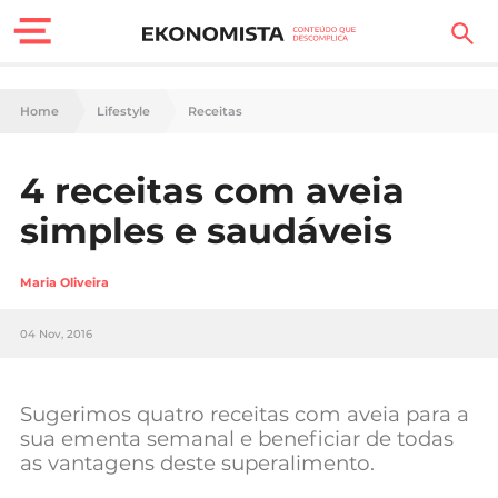
Finanças Pessoais
Home
Lifestyle
Receitas
Motores
4 receitas com aveia
Carreira
simples e saudáveis
Casa
Maria Oliveira
Lifestyle
04 Nov, 2016
Sociedade
Tecnologia
Sugerimos quatro receitas com aveia para a
sua ementa semanal e beneficiar de todas
as vantagens deste superalimento.
Negócios