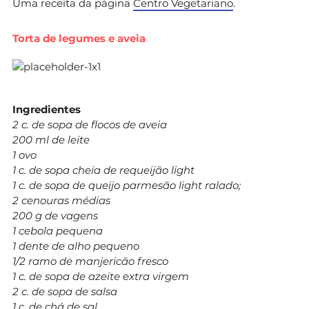
Uma receita da página
Centro Vegetariano
.
Torta de legumes e aveia
Ingredientes
2 c. de sopa de flocos de aveia
200 ml de leite
1 ovo
1 c. de sopa cheia de requeijão light
1 c. de sopa de queijo parmesão light ralado;
2 cenouras médias
200 g de vagens
1 cebola pequena
1 dente de alho pequeno
1/2 ramo de manjericão fresco
1 c. de sopa de azeite extra virgem
2 c. de sopa de salsa
1 c. de chá de sal