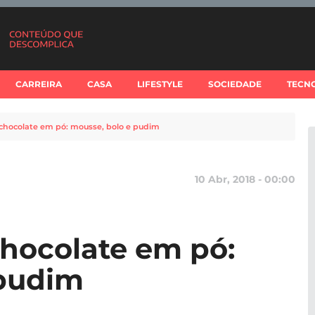
CARREIRA
CASA
LIFESTYLE
SOCIEDADE
TECN
 chocolate em pó: mousse, bolo e pudim
10 Abr, 2018 - 00:00
chocolate em pó:
 pudim