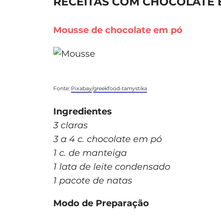
RECEITAS COM CHOCOLATE 
Mousse de chocolate em pó
Fonte:
Pixabay
/
greekfood-tamystika
Ingredientes
3 claras
3 a 4 c. chocolate em pó
1 c. de manteiga
1 lata de leite condensado
1 pacote de natas
Modo de Preparação