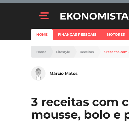
HOME
FINANÇAS PESSOAIS
MOTORES
Home
Lifestyle
Receitas
3 receitas com
Márcio Matos
3 receitas com 
mousse, bolo e