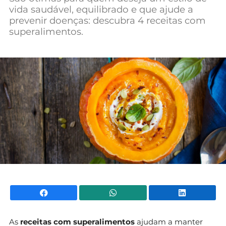
vida saudável, equilibrado e que ajude a
Mundial 2026
prevenir doenças: descubra 4 receitas com
superalimentos.
Facebook
WhatsApp
Li
As
receitas com superalimentos
ajudam a manter