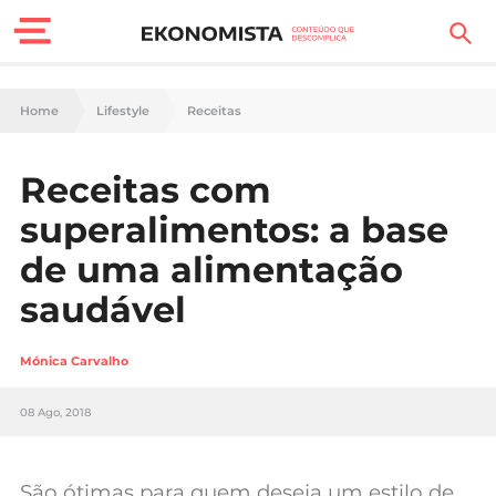
Finanças Pessoais
Home
Lifestyle
Receitas
Motores
Receitas com
Carreira
superalimentos: a base
Casa
de uma alimentação
saudável
Lifestyle
Sociedade
Mónica Carvalho
Tecnologia
08 Ago, 2018
Negócios
São ótimas para quem deseja um estilo de