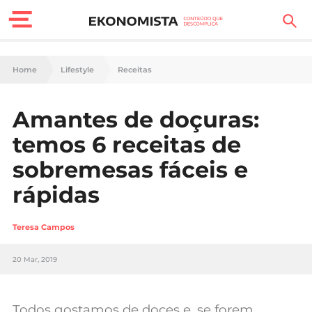
Finanças Pessoais
Home
Lifestyle
Receitas
Motores
Amantes de doçuras:
Carreira
temos 6 receitas de
Casa
sobremesas fáceis e
rápidas
Lifestyle
Sociedade
Teresa Campos
Tecnologia
20 Mar, 2019
Negócios
Todos gostamos de doces e, se forem