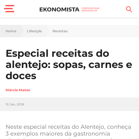
Finanças Pessoais
Home
Lifestyle
Receitas
Motores
Especial receitas do
Carreira
alentejo: sopas, carnes e
Casa
doces
Lifestyle
Márcio Matos
Sociedade
15 Jan, 2018
Tecnologia
Neste especial receitas do Alentejo, conheça
Negócios
3 exemplos maiores da gastronomia