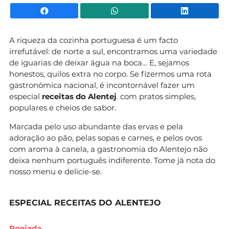
Facebook
WhatsApp
Li
A riqueza da cozinha portuguesa é um facto
irrefutável: de norte a sul, encontramos uma variedade
de iguarias de deixar água na boca… E, sejamos
honestos, quilos extra no corpo. Se fizermos uma rota
gastronómica nacional, é incontornável fazer um
especial
receitas do Alentej
. com pratos simples,
populares e cheios de sabor.
Marcada pelo uso abundante das ervas e pela
adoração ao pão, pelas sopas e carnes, e pelos ovos
com aroma à canela, a gastronomia do Alentejo não
deixa nenhum português indiferente. Tome já nota do
nosso menu e delicie-se.
ESPECIAL RECEITAS DO ALENTEJO
Poejada