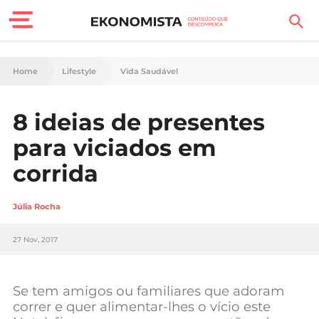
Finanças Pessoais
Home
Lifestyle
Vida Saudável
Motores
8 ideias de presentes
Carreira
para viciados em
Casa
corrida
Lifestyle
Júlia Rocha
Sociedade
27 Nov, 2017
Tecnologia
Se tem amigos ou familiares que adoram
Negócios
correr e quer alimentar-lhes o vício este