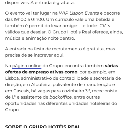
disponíveis. A entrada é gratuita.
O evento vai ter lugar na
WIP Lisbon Events
e decorre
das 19h00 à 01h00. Um currículo vale uma bebida e
também é permitido levar amigos – e todos
CV´s
válidos que desejar. O Grupo Hotéis Real oferece, ainda,
música e animação noite dentro.
A entrada na festa de recrutamento é gratuita, mas
precisa de se inscrever
aqui
.
Na
página online
do Grupo, encontra também
várias
ofertas de emprego ativas como
, por exemplo, em
Lisboa, administrativo de contabilidade e secretária de
direção, em Albufeira, polivalente de manutenção e
em Cascais, há vagas para cozinheiro 3.ª, rececionista
de 1.ª e assistente de
backoffice
, entre outras
oportunidades nas diferentes unidades hoteleiras do
Grupo.
SOBRE O GRUPO HOTÉIS REAL