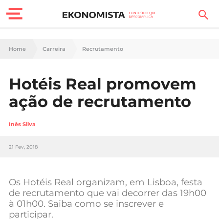
Finanças Pessoais
Home
Carreira
Recrutamento
Motores
Hotéis Real promovem
Carreira
ação de recrutamento
Casa
Inês Silva
Lifestyle
21 Fev, 2018
Sociedade
Tecnologia
Os Hotéis Real organizam, em Lisboa, festa
de recrutamento que vai decorrer das 19h00
à 01h00. Saiba como se inscrever e
Negócios
participar.