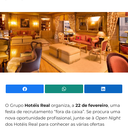
Mundial 2026
Facebook
WhatsApp
Li
O Grupo
Hotéis Real
organiza, a
22 de fevereiro
, uma
festa de recrutamento “fora da caixa”. Se procura uma
nova oportunidade profissional, junte-se à
Open Night
dos Hotéis Real para conhecer as várias ofertas