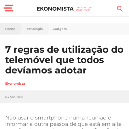
Finanças Pessoais
Home
Tecnologia
Gadgets
Motores
7 regras de utilização do
Carreira
telemóvel que todos
Casa
devíamos adotar
Lifestyle
Ekonomista
Sociedade
03 Abr, 2018
Tecnologia
Não usar o smartphone numa reunião e
Negócios
informar a outra pessoa de que está em alta