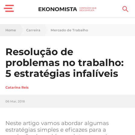
Finanças Pessoais
Home
Carreira
Mercado de Trabalho
Motores
Resolução de
Carreira
problemas no trabalho:
Casa
5 estratégias infalíveis
Lifestyle
Catarina Reis
Sociedade
06 Mar, 2018
Tecnologia
Neste artigo vamos abordar algumas
Negócios
estratégias simples e eficazes para a