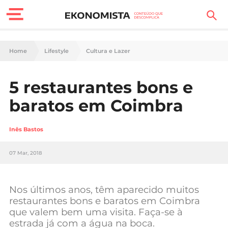
Finanças Pessoais
Home
Lifestyle
Cultura e Lazer
Motores
5 restaurantes bons e
Carreira
baratos em Coimbra
Casa
Inês Bastos
Lifestyle
07 Mar, 2018
Sociedade
Tecnologia
Nos últimos anos, têm aparecido muitos
restaurantes bons e baratos em Coimbra
que valem bem uma visita. Faça-se à
Negócios
estrada já com a água na boca.