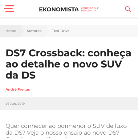
Finanças Pessoais
Home
Motores
Test Drive
Motores
DS7 Crossback: conheça
Carreira
ao detalhe o novo SUV
Casa
da DS
Lifestyle
André Freitas
Sociedade
26 Jun, 2019
Tecnologia
Quer conhecer ao pormenor o SUV de luxo
Negócios
da DS? Veja o nosso ensaio ao novo DS7