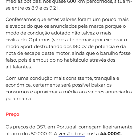
médias obtidas, nos quase 600 km percorridos, situam-
se entre os 8,9 e os 9,2 l.
Confessamos que estes valores foram um pouco mais
elevados do que os anunciados pela marca porque o
modo de condução adotado não talvez o mais
civilizado. Optamos (vezes até demais) por explorar o
modo Sport desfrutando dos 180 cv de potência e da
nota de escape deste motor, ainda que o barulho fosse
falso, pois é embutido no habitáculo através dos
altifalantes.
Com uma condução mais consistente, tranquila e
económica, certamente será possível baixar os
consumos e aproximar a média aos valores anunciados
pela marca.
Preço
Os preços do DS7, em Portugal, começam ligeiramente
abaixo dos 50.000 €. A
versão base
custa
44.000€.