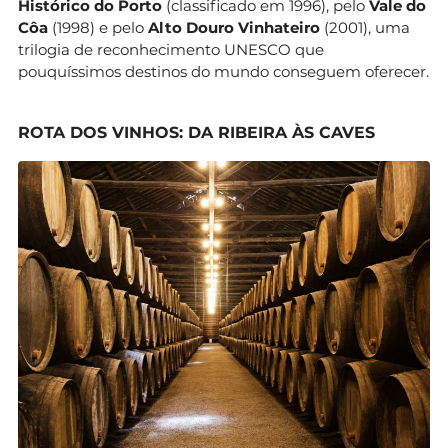
Histórico do Porto
(classificado em 1996), pelo
Vale do
Côa
(1998) e pelo
Alto Douro Vinhateiro
(2001), uma
trilogia de reconhecimento UNESCO que
pouquíssimos destinos do mundo conseguem oferecer.
ROTA DOS VINHOS: DA RIBEIRA ÀS CAVES