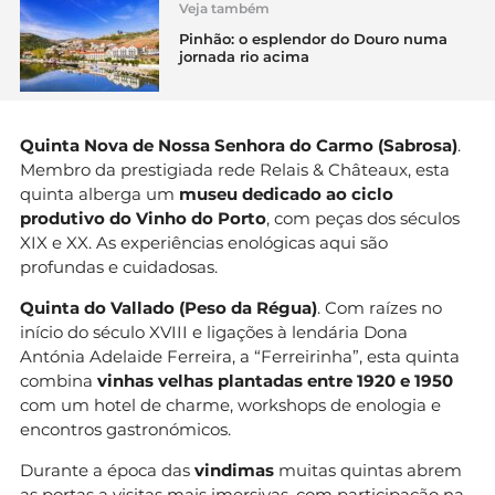
Veja também
Pinhão: o esplendor do Douro numa
jornada rio acima
Quinta Nova de Nossa Senhora do Carmo (Sabrosa)
.
Membro da prestigiada rede Relais & Châteaux, esta
quinta alberga um
museu dedicado ao ciclo
produtivo do Vinho do Porto
, com peças dos séculos
XIX e XX. As experiências enológicas aqui são
profundas e cuidadosas.
Quinta do Vallado (Peso da Régua)
. Com raízes no
início do século XVIII e ligações à lendária Dona
Antónia Adelaide Ferreira, a “Ferreirinha”, esta quinta
combina
vinhas velhas plantadas entre 1920 e 1950
com um hotel de charme, workshops de enologia e
encontros gastronómicos.
Durante a época das
vindimas
muitas quintas abrem
as portas a visitas mais imersivas, com participação na