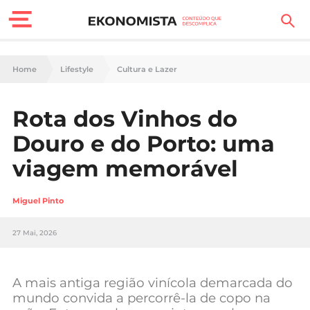
Finanças Pessoais
Home
Lifestyle
Cultura e Lazer
Motores
Rota dos Vinhos do
Carreira
Douro e do Porto: uma
Casa
viagem memorável
Lifestyle
Miguel Pinto
Sociedade
27 Mai, 2026
Tecnologia
A mais antiga região vinícola demarcada do
Negócios
mundo convida a percorrê-la de copo na