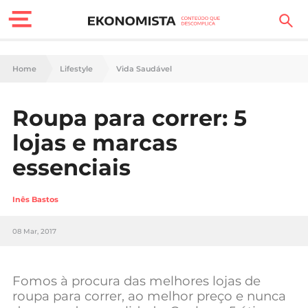
Finanças Pessoais
Home
Lifestyle
Vida Saudável
Motores
Roupa para correr: 5
Carreira
lojas e marcas
Casa
essenciais
Lifestyle
Inês Bastos
Sociedade
08 Mar, 2017
Tecnologia
Fomos à procura das melhores lojas de
Negócios
roupa para correr, ao melhor preço e nunca