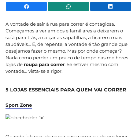
Facebook
WhatsApp
Li
A vontade de sair à rua para correr é contagiosa.
Começamos a ver amigos e familiares a deixarem o
sofá para trás, a calçar as sapatilhas, a ficarem mais
saudáveis… E, de repente, a vontade é tão grande que
desejamos fazer o mesmo. Mas por onde começar?
Nada como perder um pouco de tempo nas melhores
lojas de
roupa para correr
. Se estiver mesmo com
vontade… vista-se a rigor.
5 LOJAS ESSENCIAIS PARA QUEM VAI CORRER
Sport Zone
Quando falamos de roupa para correr ou de qualquer