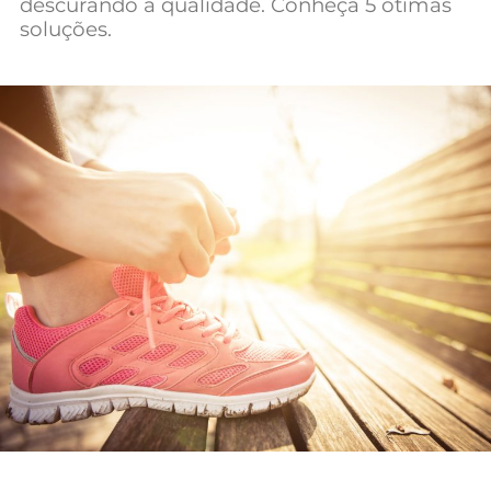
descurando a qualidade. Conheça 5 ótimas
Mundial 2026
soluções.