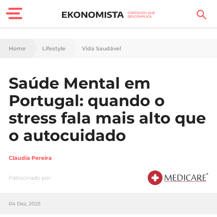
Finanças Pessoais
Home
Lifestyle
Vida Saudável
Motores
Saúde Mental em
Carreira
Portugal: quando o
Casa
stress fala mais alto que
o autocuidado
Lifestyle
Sociedade
Cláudia Pereira
Patrocinado por:
Tecnologia
Negócios
04 Dez, 2025