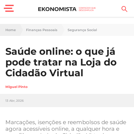
Finanças Pessoais
Home
Finanças Pessoais
Segurança Social
Motores
Saúde online: o que já
Carreira
pode tratar na Loja do
Casa
Cidadão Virtual
Lifestyle
Miguel Pinto
Sociedade
13 Abr, 2026
Tecnologia
Marcações, isenções e reembolsos de saúde
Negócios
agora acessíveis online, a qualquer hora e