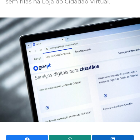
sem filas na Loja do Cidadão Virtual.
Mundial 2026
Facebook
WhatsApp
Li