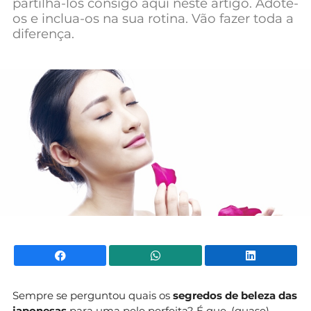
partilhá-los consigo aqui neste artigo. Adote-
Mundial 2026
os e inclua-os na sua rotina. Vão fazer toda a
diferença.
Facebook
WhatsApp
Li
Sempre se perguntou quais os
segredos de beleza das
japonesas
para uma pele perfeita? É que, (quase)