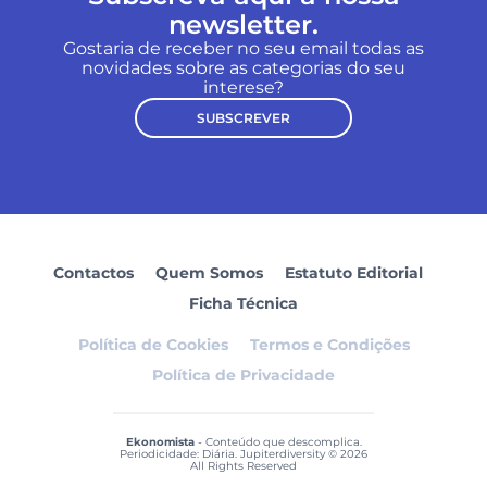
newsletter.
Gostaria de receber no seu email todas as
novidades sobre as categorias do seu
interese?
SUBSCREVER
Contactos
Quem Somos
Estatuto Editorial
Ficha Técnica
Política de Cookies
Termos e Condições
Política de Privacidade
Ekonomista
- Conteúdo que descomplica.
Periodicidade: Diária. Jupiterdiversity © 2026
All Rights Reserved