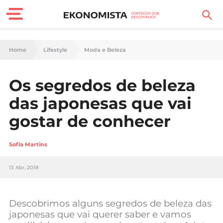
Finanças Pessoais
Home
Lifestyle
Moda e Beleza
Motores
Os segredos de beleza
Carreira
das japonesas que vai
Casa
gostar de conhecer
Lifestyle
Sofia Martins
Sociedade
13 Abr, 2018
Tecnologia
Descobrimos alguns segredos de beleza das
Negócios
japonesas que vai querer saber e vamos