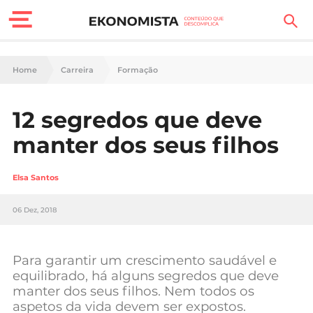
Finanças Pessoais
Home
Carreira
Formação
Motores
12 segredos que deve
Carreira
manter dos seus filhos
Casa
Elsa Santos
Lifestyle
06 Dez, 2018
Sociedade
Tecnologia
Para garantir um crescimento saudável e
equilibrado, há alguns segredos que deve
manter dos seus filhos. Nem todos os
Negócios
aspetos da vida devem ser expostos.