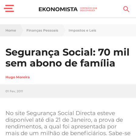
Finanças Pessoais
Home
Finanças Pessoais
Impostos e Leis
Motores
Segurança Social: 70 mil
Carreira
sem abono de família
Casa
Hugo Moreira
Lifestyle
01 Fev, 2011
Sociedade
Tecnologia
No site Segurança Social Directa esteve
disponível até dia 21 de Janeiro, a prova de
rendimentos, a qual foi apresentada por
Negócios
mais de um milhão de beneficiários. Sabe-se