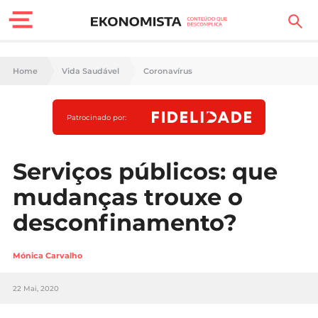
Finanças Pessoais
Home
Vida Saudável
Coronavírus
Motores
Patrocinado por:
Carreira
Casa
Serviços públicos: que
mudanças trouxe o
Lifestyle
desconfinamento?
Sociedade
Mónica Carvalho
Tecnologia
22 Mai, 2020
Negócios