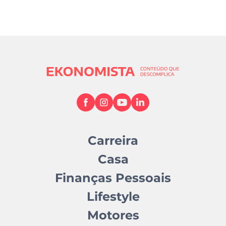
marcação:
http://www.seg-
social.pt/atendimento-por-marcacao
Portal das Finanças – informação COVID-
19:
https://info.portaldasfinancas.gov.pt/pt/apoi
o_contribuinte/COVID_19/Contactos/Pagin
as/default.aspx
Carreira
Casa
Finanças Pessoais
Lifestyle
Motores