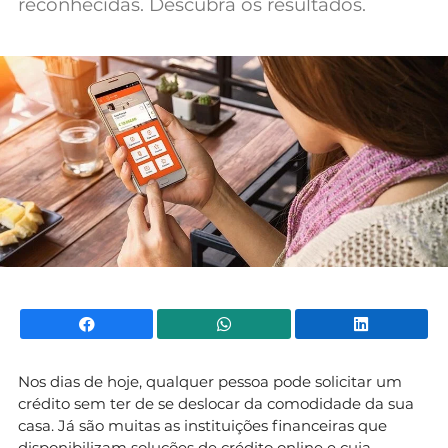
reconhecidas. Descubra os resultados.
Mundial 2026
Facebook
WhatsApp
Li
Nos dias de hoje, qualquer pessoa pode solicitar um
crédito sem ter de se deslocar da comodidade da sua
casa. Já são muitas as instituições financeiras que
disponibilizam soluções de crédito online e cuja