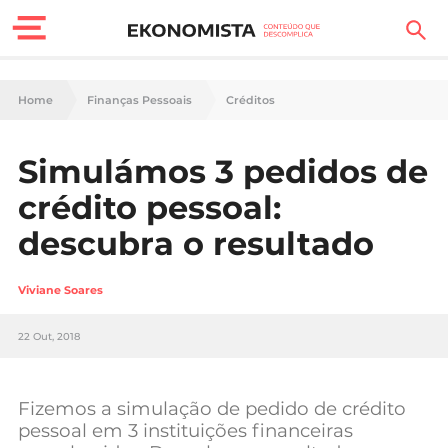
Finanças Pessoais
Home
Finanças Pessoais
Créditos
Motores
Simulámos 3 pedidos de
Carreira
crédito pessoal:
Casa
descubra o resultado
Lifestyle
Viviane Soares
Sociedade
22 Out, 2018
Tecnologia
Fizemos a simulação de pedido de crédito
Negócios
pessoal em 3 instituições financeiras