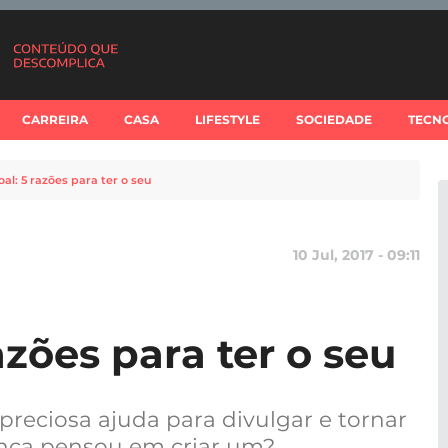
CARREIRA
CASA
LIFESTYLE
SOCIEDADE
TECN
oal: 5 razões para ter o seu
10 Jul, 2017 - 09:11
azões para ter o seu
reciosa ajuda para divulgar e tornar
Nunca pensou em criar um?