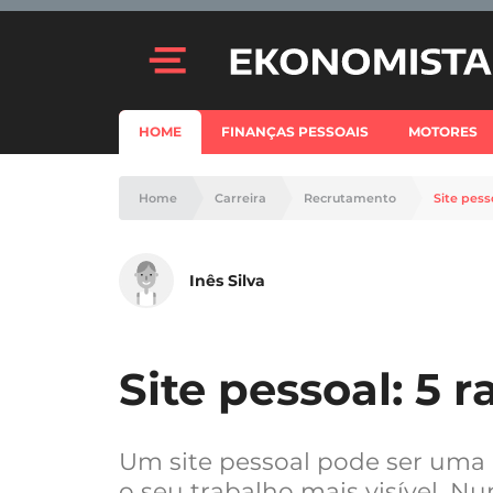
HOME
FINANÇAS PESSOAIS
MOTORES
Home
Carreira
Recrutamento
Site pess
Inês Silva
Site pessoal: 5 r
Um site pessoal pode ser uma p
o seu trabalho mais visível. 