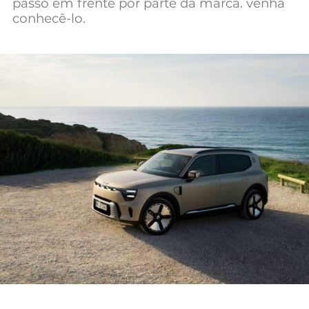
passo em frente por parte da marca. venha
Mundial 2026
conhecê-lo.