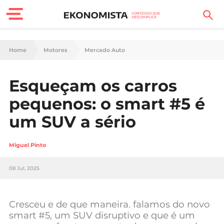
Finanças Pessoais
Home
Motores
Mercado Auto
Motores
Esqueçam os carros
Carreira
pequenos: o smart #5 é
Casa
um SUV a sério
Lifestyle
Miguel Pinto
Sociedade
08 Jul, 2025
Tecnologia
Cresceu e de que maneira. falamos do novo
Negócios
smart #5, um SUV disruptivo e que é um