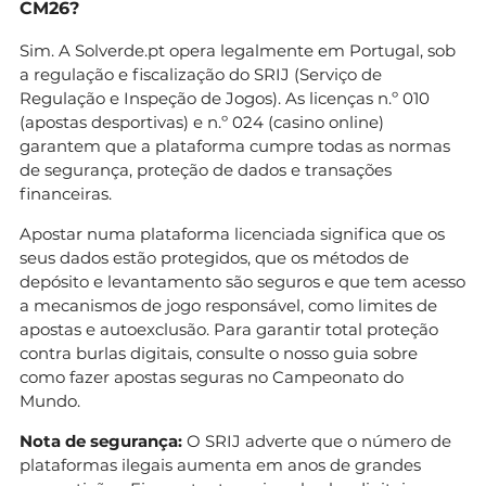
CM26?
Sim. A Solverde.pt opera legalmente em Portugal, sob
a regulação e fiscalização do SRIJ (Serviço de
Regulação e Inspeção de Jogos). As licenças n.º 010
(apostas desportivas) e n.º 024 (casino online)
garantem que a plataforma cumpre todas as normas
de segurança, proteção de dados e transações
financeiras.
Apostar numa plataforma licenciada significa que os
seus dados estão protegidos, que os métodos de
depósito e levantamento são seguros e que tem acesso
a mecanismos de jogo responsável, como limites de
apostas e autoexclusão. Para garantir total proteção
contra burlas digitais, consulte o nosso guia sobre
como fazer apostas seguras no Campeonato do
Mundo.
Nota de segurança:
O SRIJ adverte que o número de
plataformas ilegais aumenta em anos de grandes