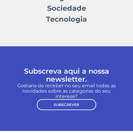
Sociedade
Tecnologia
Subscreva aqui a nossa
newsletter.
Gostaria de receber no seu email todas as
novidades sobre as categorias do seu
interese?
SUBSCREVER