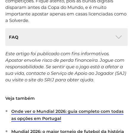
competições. Fique atento, pois as burlas digitais
disparam antes da Copa do Mundo, e é muito
importante apostar apenas em casas licenciadas como
a Solverde.
FAQ
Este artigo foi publicado com fins informativos.
Qual o melhor código Solverde para o CM26?
Apostar envolve risco de perda financeira. Jogue com
responsabilidade. Se sentir que o jogo está a afetar a
O melhor código promocional Solverde para o
sua vida, contacte o Serviço de Apoio ao Jogador (SAJ)
CM26 é
EKONBET
para bónus de 300% até 30€
ou visite o site do SRIJ para obter ajuda.
em Free Bets.
O bónus Solverde é acumulável?
Veja também
Não. As Free Bets atribuídas pela campanha de
Onde ver o Mundial 2026: guia completo com todas
boas-vindas não acumulam com outras
as opções em Portugal
promoções e cada jogador apenas pode receber
o bónus uma vez.
Mundial 2026: o maior torneio de futebol da história