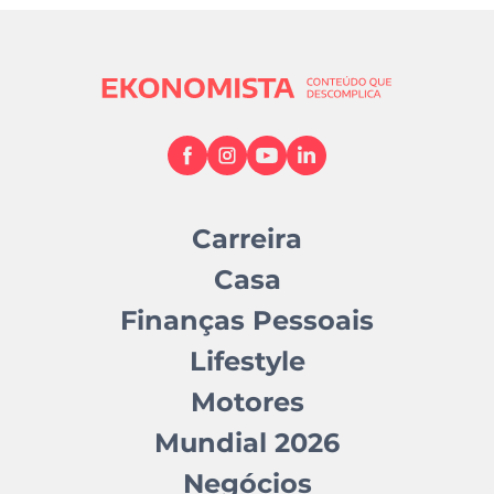
plataforma legal, segura e com ferramentas de
jogo responsável disponíveis.
Carreira
Casa
Finanças Pessoais
Lifestyle
Motores
Mundial 2026
Negócios