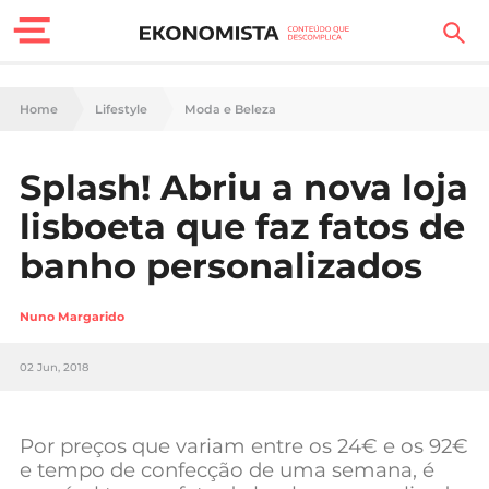
Finanças Pessoais
Home
Lifestyle
Moda e Beleza
Motores
Splash! Abriu a nova loja
Carreira
lisboeta que faz fatos de
Casa
banho personalizados
Lifestyle
Nuno Margarido
Sociedade
02 Jun, 2018
Tecnologia
Por preços que variam entre os 24€ e os 92€
Negócios
e tempo de confecção de uma semana, é