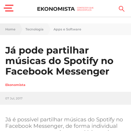
Finanças Pessoais
Home
Tecnologia
Apps e Software
Motores
Já pode partilhar
Carreira
músicas do Spotify no
Casa
Facebook Messenger
Lifestyle
Ekonomista
Sociedade
07 Jul, 2017
Tecnologia
Já é possível partilhar músicas do Spotify no
Negócios
Facebook Messenger, de forma individual