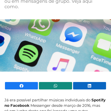
ou em mensagens de grupo. Veja aqui
Mundial 2026
como.
Facebook
WhatsApp
Li
Já era possível partilhar músicas individuais do
Spotify
no Facebook
Messenger desde março de 2016, mas
só em junho deste ano foi lançada uma outra