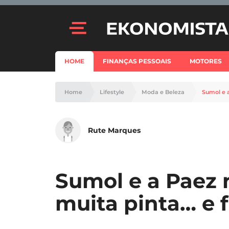
HOME
FINANÇAS PESSOAIS
MOTORES
Home
Lifestyle
Moda e Beleza
Sumol e 
Rute Marques
Sumol e a Paez
muita pinta… e f