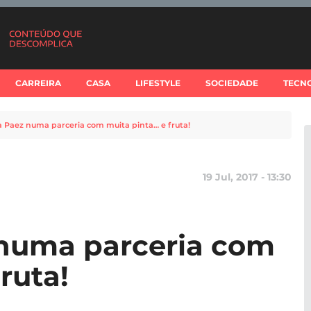
CARREIRA
CASA
LIFESTYLE
SOCIEDADE
TECN
a Paez numa parceria com muita pinta… e fruta!
19 Jul, 2017 - 13:30
 numa parceria com
ruta!