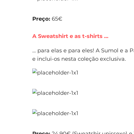
Preço:
65€
A Sweatshirt e as t-shirts …
… para elas e para eles! A Sumol e a
e inclui-os nesta coleção exclusiva.
Preço:
24,90€ (Sweatshir unissexo) e 1