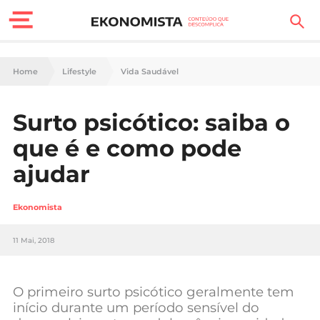
Finanças Pessoais
Home
Lifestyle
Vida Saudável
Motores
Surto psicótico: saiba o
Carreira
que é e como pode
Casa
ajudar
Lifestyle
Ekonomista
Sociedade
11 Mai, 2018
Tecnologia
O primeiro surto psicótico geralmente tem
Negócios
início durante um período sensível do