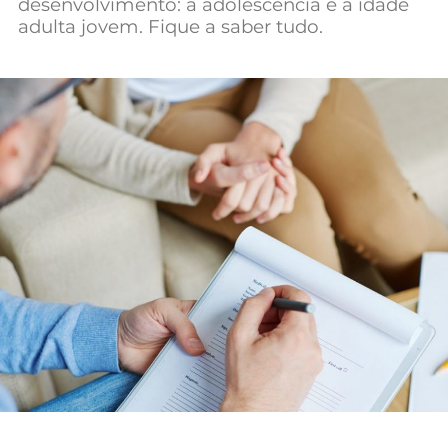
desenvolvimento: a adolescência e a idade
Mundial 2026
adulta jovem. Fique a saber tudo.