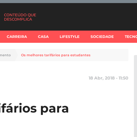
CARREIRA
CASA
LIFESTYLE
SOCIEDADE
TECN
imento
Os melhores tarifários para estudantes
18 Abr, 2018 - 11:50
fários para