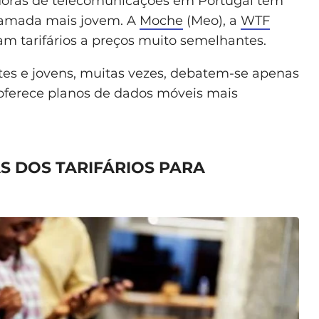
adoras de telecomunicações em Portugal têm
camada mais jovem. A
Moche
(Meo), a
WTF
am tarifários a preços muito semelhantes.
ntes e jovens, muitas vezes, debatem-se apenas
oferece planos de dados móveis mais
S DOS TARIFÁRIOS PARA