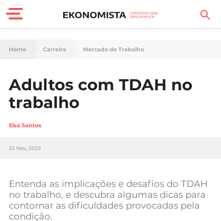
Finanças Pessoais
Home
Carreira
Mercado de Trabalho
Motores
Adultos com TDAH no
Carreira
trabalho
Casa
Elsa Santos
Lifestyle
22 Nov, 2023
Sociedade
Tecnologia
Entenda as implicações e desafios do TDAH
no trabalho, e descubra algumas dicas para
contornar as dificuldades provocadas pela
Negócios
condição.