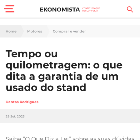
Finanças Pessoais
Home
Motores
Comprar e vender
Motores
Tempo ou
Carreira
quilometragem: o que
Casa
dita a garantia de um
usado do stand
Lifestyle
Sociedade
Dantas Rodrigues
Tecnologia
29 Set, 2023
Negócios
Saiba “O Que Diz a Lei” sobre as suas dúvidas