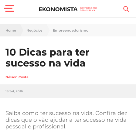
Finanças Pessoais
Home
Negócios
Empreendedorismo
Motores
10 Dicas para ter
Carreira
sucesso na vida
Casa
Nélson Costa
Lifestyle
19 Set, 2016
Sociedade
Tecnologia
Saiba como ter sucesso na vida. Confira dez
dicas que o vão ajudar a ter sucesso na vida
pessoal e profissional.
Negócios