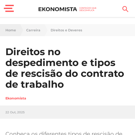
Finanças Pessoais
Home
Carreira
Direitos e Deveres
Motores
Direitos no
Carreira
despedimento e tipos
Casa
de rescisão do contrato
de trabalho
Lifestyle
Sociedade
Ekonomista
Tecnologia
22 Out, 2025
Negócios
Conheça os diferentes tipos de rescisão de