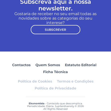
Subscreva aqui a nossa
newsletter.
Gostaria de receber no seu email todas as
novidades sobre as categorias do seu
interese?
SUBSCREVER
Contactos
Quem Somos
Estatuto Editorial
Ficha Técnica
Política de Cookies
Termos e Condições
Política de Privacidade
Ekonomista
- Conteúdo que descomplica.
Periodicidade: Diária. Jupiterdiversity © 2026
All Rights Reserved