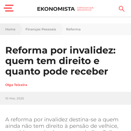
Finanças Pessoais
Home
Finanças Pessoais
Reforma
Motores
Reforma por invalidez:
Carreira
quem tem direito e
Casa
quanto pode receber
Lifestyle
Olga Teixeira
Sociedade
10 Mar, 2025
Tecnologia
A reforma por invalidez destina-se a quem
Negócios
ainda não tem direito à pensão de velhice,