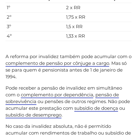
1º
2 x RR
2º
1,75 x RR
3º
1,5 x RR
4º
1,33 x RR
A reforma por invalidez também pode acumular com o
complemento de pensão por cônjuge a cargo
. Mas só
se para quem é pensionista antes de 1 de janeiro de
1994.
Pode receber a pensão de invalidez em simultâneo
com o
complemento por dependência
,
pensão de
sobrevivência
ou pensões de outros regimes. Não pode
acumular este prestação com
subsídio de doença
ou
subsídio de desemprego
.
No caso da invalidez absoluta, não é permitido
acumular com rendimentos de trabalho ou subsídio de