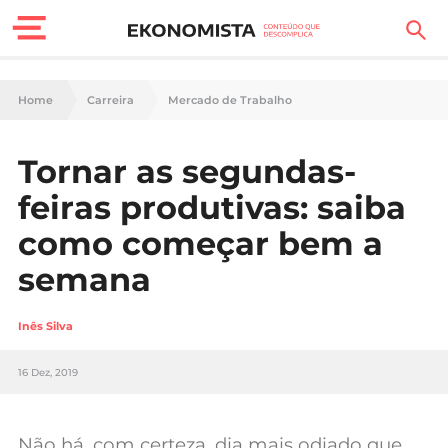
Finanças Pessoais
Home
Carreira
Mercado de Trabalho
Motores
Tornar as segundas-
Carreira
feiras produtivas: saiba
Casa
como começar bem a
semana
Lifestyle
Sociedade
Inês Silva
Tecnologia
16 Dez, 2019
Negócios
Não há, com certeza, dia mais odiado que