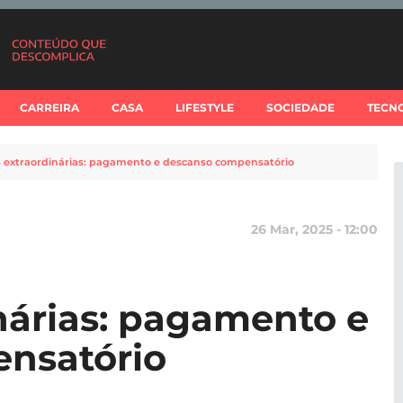
CARREIRA
CASA
LIFESTYLE
SOCIEDADE
TECN
 extraordinárias: pagamento e descanso compensatório
26 Mar, 2025 - 12:00
nárias: pagamento e
nsatório