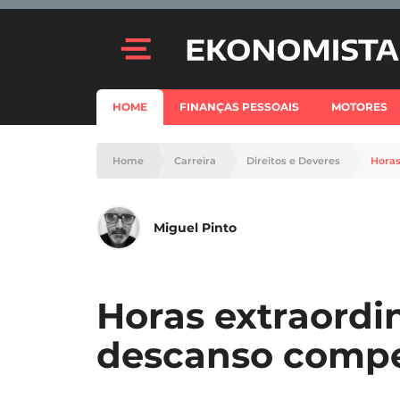
HOME
FINANÇAS PESSOAIS
MOTORES
Home
Carreira
Direitos e Deveres
Horas
Miguel Pinto
Horas extraordi
descanso compe