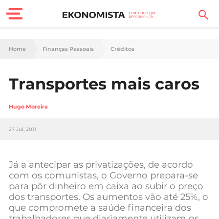
Finanças Pessoais
Home
Finanças Pessoais
Créditos
Motores
Transportes mais caros
Carreira
Hugo Moreira
Casa
27 Jul, 2011
Lifestyle
Sociedade
Já a antecipar as privatizações, de acordo
com os comunistas, o Governo prepara-se
Tecnologia
para pôr dinheiro em caixa ao subir o preço
dos transportes. Os aumentos vão até 25%, o
Negócios
que compromete a saúde financeira dos
trabalhadores que diariamente utilizam os