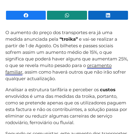
Facebook
WhatsApp
Li
O aumento do preço dos transportes era já uma
medida anunciada pela
“troika”
e vai-se realizar a
partir de 1 de Agosto. Os bilhetes e passes sociais
sofrem assim um aumento médio de 15%, o que
significa que poderá haver alguns que aumentam 25%,
o que se revela muito pesado para o
orçamento
familiar
, assim como haverá outros que não irão sofrer
qualquer actualização.
Analisar a estrutura tarifária e perceber os
custos
envolvidos é uma das medidas da troika, portanto,
como se pretende apenas que os utilizadores paguem
esta factura e não os contribuintes, a solução passa por
eliminar ou reduzir algumas carreiras de serviço
rodoviário, ferroviário ou fluvial.
Segundo os comunistas, este aumento dos transportes