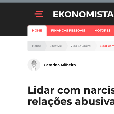
HOME
FINANÇAS PESSOAIS
MOTORES
Home
Lifestyle
Vida Saudável
Lidar com
Catarina Milheiro
Lidar com narcis
relações abusiv