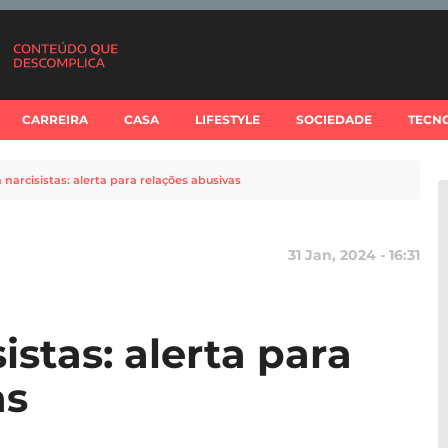
CARREIRA
CASA
LIFESTYLE
SOCIEDADE
TECN
 narcisistas: alerta para relações abusivas
31 Jan, 2024 - 16:31
istas: alerta para
as