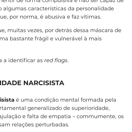
 mentir de forma compulsiva e não ser capaz de
ão algumas características da personalidade
ue, por norma, é abusiva e faz vítimas.
e, muitas vezes, por detrás dessa máscara de
a bastante frágil e vulnerável à mais
 a identificar as
red flags
.
DADE NARCISISTA
isista
é uma condição mental formada pela
amental generalizado de superioridade,
ajulação e falta de empatia – commumente, os
sam relações perturbadas.