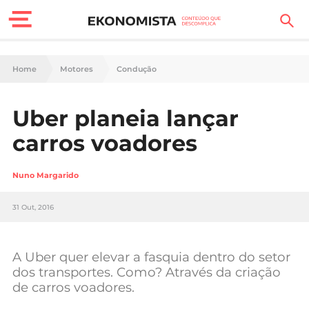
Finanças Pessoais
Home
Motores
Condução
Motores
Uber planeia lançar
Carreira
carros voadores
Casa
Nuno Margarido
Lifestyle
31 Out, 2016
Sociedade
Tecnologia
A Uber quer elevar a fasquia dentro do setor
dos transportes. Como? Através da criação
de carros voadores.
Negócios