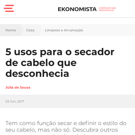
Finanças Pessoais
Home
Casa
Limpeza e Arrumação
Motores
5 usos para o secador
Carreira
de cabelo que
Casa
desconhecia
Lifestyle
Júlia de Sousa
Sociedade
29 Jun, 2017
Tecnologia
Tem como função secar e definir o estilo do
Negócios
seu cabelo, mas não só. Descubra outros