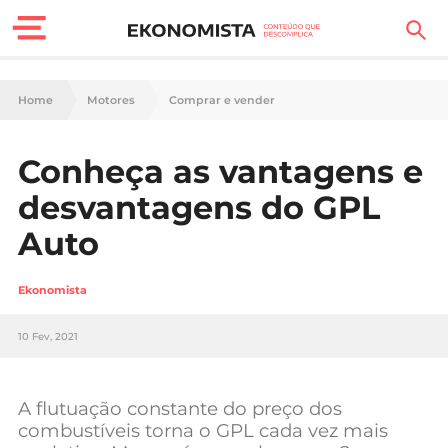
Finanças Pessoais
Home
Motores
Comprar e vender
Motores
Conheça as vantagens e
Carreira
desvantagens do GPL
Casa
Auto
Lifestyle
Ekonomista
Sociedade
10 Fev, 2021
Tecnologia
A flutuação constante do preço dos
Negócios
combustíveis torna o GPL cada vez mais