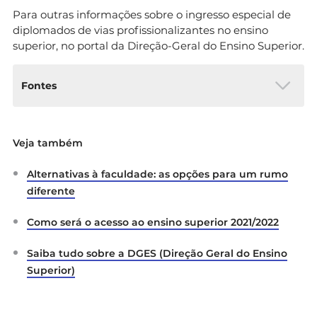
Para outras informações sobre o ingresso especial de
diplomados de vias profissionalizantes no ensino
superior, no portal da Direção-Geral do Ensino Superior.
Fontes
DGES:
Candidatura ao Ensino Superior 2020
Veja também
DGES:
Acesso ao Ensino Superior Para
Diplomados de Vias Profissionalizantes
Alternativas à faculdade: as opções para um rumo
diferente
Despacho n.º 8777-A/2020
Como será o acesso ao ensino superior 2021/2022
Decreto-Lei n.º 11/2020
Saiba tudo sobre a DGES (Direção Geral do Ensino
Superior)