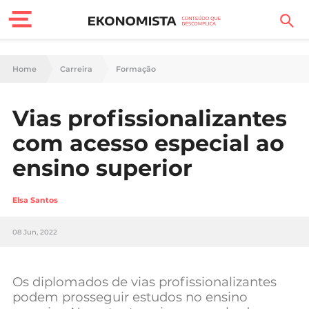
Finanças Pessoais
Home
Carreira
Formação
Motores
Vias profissionalizantes
Carreira
com acesso especial ao
Casa
ensino superior
Lifestyle
Elsa Santos
Sociedade
08 Jun, 2022
Tecnologia
Os diplomados de vias profissionalizantes
Negócios
podem prosseguir estudos no ensino