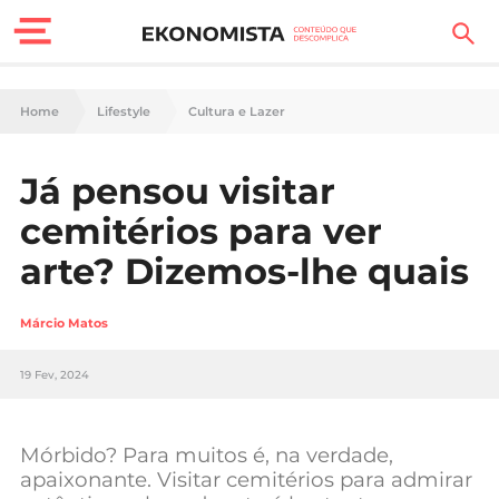
Finanças Pessoais
Home
Lifestyle
Cultura e Lazer
Motores
Já pensou visitar
Carreira
cemitérios para ver
Casa
arte? Dizemos-lhe quais
Lifestyle
Márcio Matos
Sociedade
19 Fev, 2024
Tecnologia
Mórbido? Para muitos é, na verdade,
Negócios
apaixonante. Visitar cemitérios para admirar