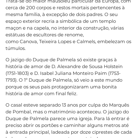
Trata-se do maior mausoléu particular da Europa, com
cerca de 200 corpos e restos mortais pertencentes à
mesma família, à excepção de dois padres. O seu
espaço exterior recria a simbólica de um templo
maçon e na capela, no interior da construção, várias
estátuas de escultores de renome,
como Canova, Teixeira Lopes e Calmels, embelezam os
túmulos.
O jazigo do Duque de Palmela só existe graças à
história de amor de D. Alexandre de Sousa Holstein
(1751-1803) e D. Isabel Juliana Monteiro Paim (1753-
1793). O 1º Duque de Palmela, só veio a este mundo
porque os seus pais protagonizaram uma bonita
história de amor com final feliz.
O casal esteve separado 13 anos por culpa do Marquês
de Pombal, mas o matrimónio aconteceu. O jazigo do
Duque de Palmela parece uma igreja. Para lá entrar é
preciso abrir os portões e caminhar alguns metros até
à entrada principal, ladeada por doze ciprestes de cada