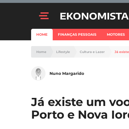
HOME
FINANÇAS PESSOAIS
MOTORES
Home
Lifestyle
Cultura e Lazer
Já exist
Nuno Margarido
Já existe um voo
Porto e Nova Io