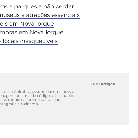
ros e parques a não perder
 museus e atrações essenciais
téis em Nova Iorque
compras em Nova Iorque
 locais inesquecíveis
1630 Artigos
idade de Coimbra, assume-se uma pessoa
renagem ou linha de código o fascina. Os
vários mundos, com destaque para a
fotografia e o cinema.