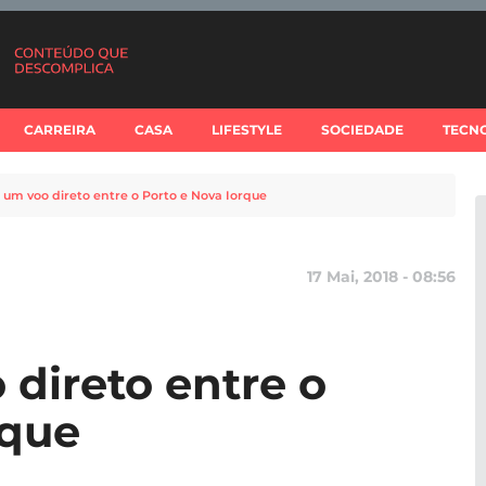
CARREIRA
CASA
LIFESTYLE
SOCIEDADE
TECN
e um voo direto entre o Porto e Nova Iorque
17 Mai, 2018 - 08:56
 direto entre o
rque