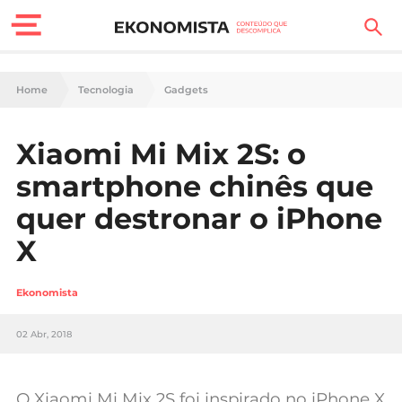
Finanças Pessoais
Home
Tecnologia
Gadgets
Motores
Xiaomi Mi Mix 2S: o
Carreira
smartphone chinês que
Casa
quer destronar o iPhone
X
Lifestyle
Sociedade
Ekonomista
Tecnologia
02 Abr, 2018
Negócios
O Xiaomi Mi Mix 2S foi inspirado no iPhone X