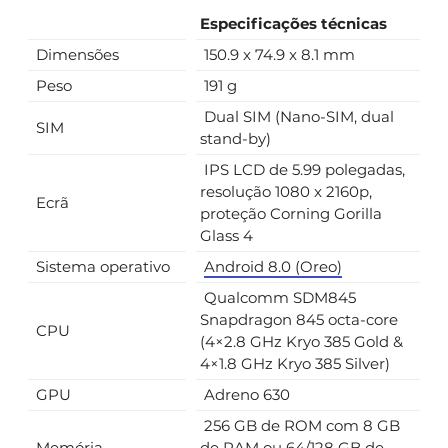
Especificações técnicas
Dimensões
150.9 x 74.9 x 8.1 mm
Peso
191 g
Dual SIM (Nano-SIM, dual
SIM
stand-by)
IPS LCD de 5.99 polegadas,
resolução 1080 x 2160p,
Ecrã
proteção Corning Gorilla
Glass 4
Sistema operativo
Android 8.0 (Oreo)
Qualcomm SDM845
Snapdragon 845 octa-core
CPU
(4×2.8 GHz Kryo 385 Gold &
4×1.8 GHz Kryo 385 Silver)
GPU
Adreno 630
256 GB de ROM com 8 GB
Memória
de RAM ou 64/128 GB de