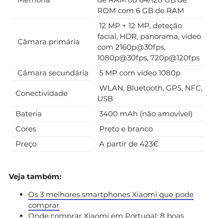
ROM com 6 GB de RAM
12 MP + 12 MP, deteção
facial, HDR, panorama, vídeo
Câmara primária
com 2160p@30fps,
1080p@30fps, 720p@120fps
Câmara secundária
5 MP com vídeo 1080p
WLAN, Bluetooth, GPS, NFC,
Conectividade
USB
Bateria
3400 mAh (não amovível)
Cores
Preto e branco
Preço
A partir de 423€
Veja também:
Os 3 melhores smartphones Xiaomi que pode
comprar
Onde comprar Xiaomi em Portugal: 8 boas