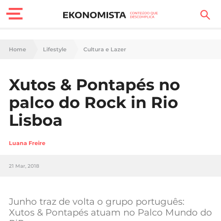
Finanças Pessoais
Home
Lifestyle
Cultura e Lazer
Motores
Xutos & Pontapés no
Carreira
palco do Rock in Rio
Casa
Lisboa
Lifestyle
Luana Freire
Sociedade
21 Mar, 2018
Tecnologia
Junho traz de volta o grupo português:
Negócios
Xutos & Pontapés atuam no Palco Mundo do