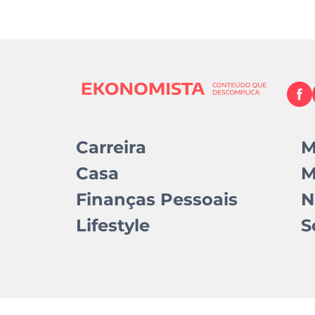
Carreira
M
Casa
M
Finanças Pessoais
N
Lifestyle
S