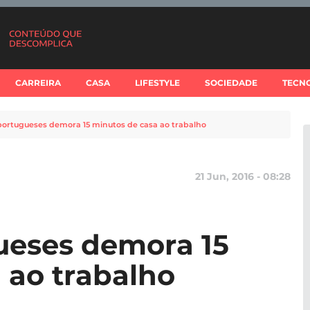
CARREIRA
CASA
LIFESTYLE
SOCIEDADE
TECN
portugueses demora 15 minutos de casa ao trabalho
21 Jun, 2016 - 08:28
ueses demora 15
 ao trabalho