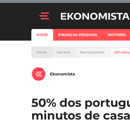
HOME
FINANÇAS PESSOAIS
MOTORES
Home
Carreira
Recrutamento
50% dos 
Ekonomista
50% dos portug
minutos de casa