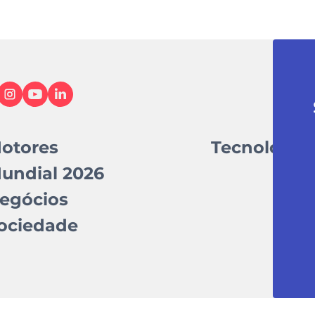
otores
Tecnologia
undial 2026
egócios
ociedade