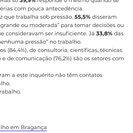
 Mas só
39,9%
responde o mesmo quando se
 férias com pouca antecedência.
z que trabalha sob pressão.
55,5%
disseram
 “grande ou moderada” para tomar decisões ou
e consideravam ser insuficiente. Já
33,8%
das
nenhuma pressão” no trabalho.
s (84,4%), de consultoria, científicas, técnicas
o e de comunicação (76,2%) são os setores com
am a este inquérito não têm contatos
alho.
rabalho.
balho em Bragança