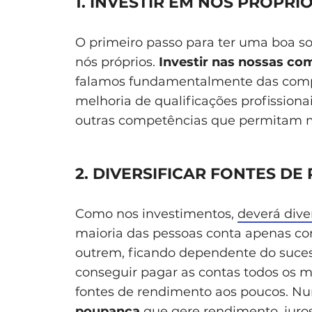
1. INVESTIR EM NÓS PRÓPRI
O primeiro passo para ter uma boa so
nós próprios.
Investir nas nossas co
falamos fundamentalmente das compe
melhoria de qualificações profissiona
outras competências que permitam m
2. DIVERSIFICAR FONTES D
Como nos investimentos,
deverá dive
maioria das pessoas conta apenas co
outrem, ficando dependente do suce
conseguir pagar as contas todos os me
fontes de rendimento aos poucos. Nu
poupança
que gere rendimento, juro