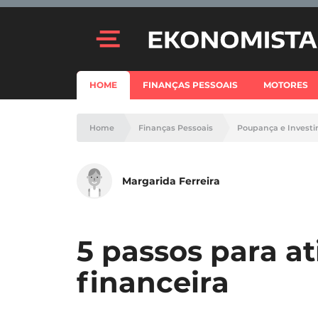
HOME
FINANÇAS PESSOAIS
MOTORES
Home
Finanças Pessoais
Poupança e Invest
Margarida Ferreira
5 passos para at
financeira