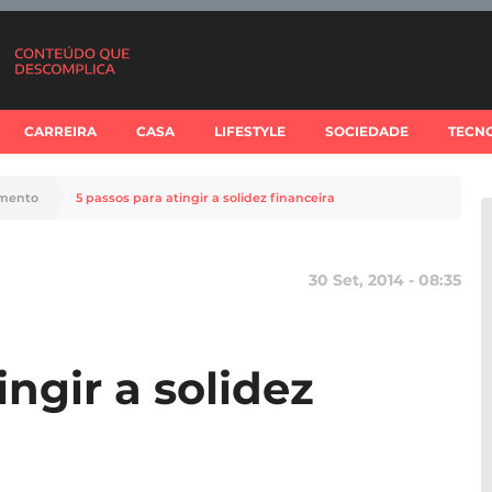
CARREIRA
CASA
LIFESTYLE
SOCIEDADE
TECN
imento
5 passos para atingir a solidez financeira
30 Set, 2014 - 08:35
ingir a solidez