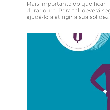
Mais importante do que ficar ri
duradouro. Para tal, deverá s
ajudá-lo a atingir a sua solidez