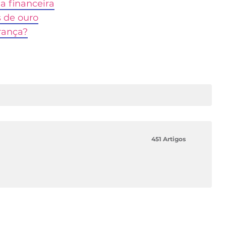
a financeira
s de ouro
rança?
451 Artigos